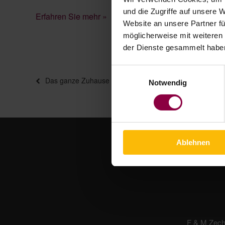
und die Zugriffe auf unsere 
Erfahren Sie mehr »
Website an unsere Partner fü
möglicherweise mit weiteren
der Dienste gesammelt habe
Einwilligungsauswahl
Beitragsnavigation
Vorheriger
Das ganze Zuhause auf einer App
Notwendig
Beitrag
Ablehnen
F & M Zec