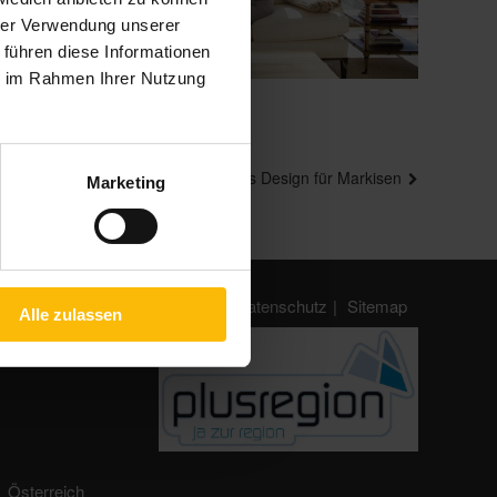
hrer Verwendung unserer
 führen diese Informationen
ie im Rahmen Ihrer Nutzung
Nächster
WAREMA Cubic Line – Kubisches Design für Markisen
Marketing
Beitrag
AGB
Impressum
Datenschutz
Sitemap
Alle zulassen
Österreich