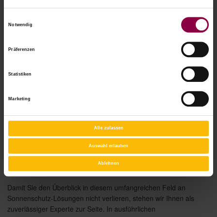
Einwilligungsauswahl
Notwendig
Präferenzen
Statistiken
Marketing
Flächenvorhang
Faltstore
Alle zulassen
Auswahl erlauben
Ihr vertrauensvoller Ansprechpartner
in Neumarkt
Ablehnen
Damit Sie den Überblick in diesem umfangreichen Feld an
Sonnenschutz-Lösungen nicht verlieren, stehen wir Ihnen als
zuverlässiger Experte zur Seite. In ausführlichen