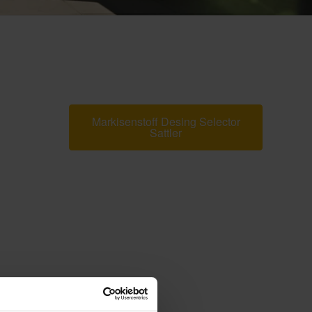
Markisenstoff Desing Selector
Sattler