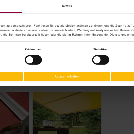
chtecht
Details
zabweisend Ausgerüstet
gen zu personalisieren, Funktionen für soziale Medien anbieten zu können und die Zugriffe auf
nierten Markisenstoffen
 unserer Website an unsere Partner für soziale Medien, Werbung und Analysen weiter. Unsere Pa
 die Sie ihnen bereitgestellt haben oder die sie im Rahmen Ihrer Nutzung der Dienste gesamme
Präferenzen
Statistiken
oduktvielfalt im Bereich Markisen
Auswahl erlauben