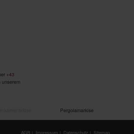
mer
+43
n unserem
enkarmmarkise
Pergolamarkise
AGB
Impressum
Datenschutz
Sitemap