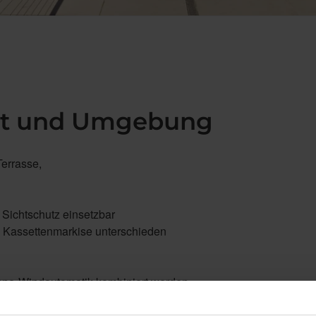
kt und Umgebung
errasse,
Sichtschutz einsetzbar
d Kassettenmarkise unterschieden
onne-Windautomatik kombiniert werden
sladungen konfektioniert
ant Ausgestattet werden