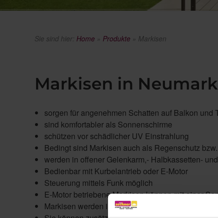
Sie sind hier:
Home
»
Produkte
»
Markisen
Markisen in Neumar
sorgen für angenehmen Schatten auf Balkon und T
sind komfortabler als Sonnenschirme
schützen vor schädlicher UV Einstrahlung
Bedingt sind Markisen auch als Regenschutz bzw. 
werden in offener Gelenkarm,- Halbkassetten- un
Bedienbar mit Kurbelantrieb oder E-Motor
Steuerung mittels Funk möglich
E-Motor betriebene Markisen können mit einer S
Markisen werden in verschiedenen Breiten und Au
Sie können zusätzlich mit einem Absenkbaren Vol