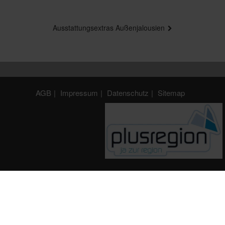
Beitragsnavigation
Ausstattungsextras Außenjalousien
AGB
Impressum
Datenschutz
Sitemap
F & M Zechner Sonnenschutzanlagen OG
Wertheim 48
5202 Neumarkt
Österreich