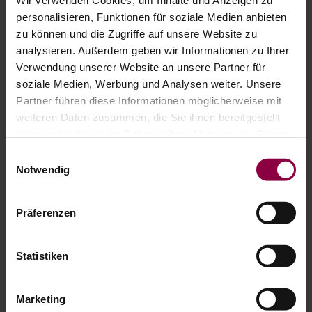
Wir verwenden Cookies, um Inhalte und Anzeigen zu
personalisieren, Funktionen für soziale Medien anbieten
zu können und die Zugriffe auf unsere Website zu
analysieren. Außerdem geben wir Informationen zu Ihrer
Schwenkgetriebe
Verwendung unserer Website an unsere Partner für
Durch einfaches Drehen der Kurbel kann der
soziale Medien, Werbung und Analysen weiter. Unsere
Neigungswinkel der Markise dem jeweiligen Sonnenstand
Partner führen diese Informationen möglicherweise mit
angepasst werden
weiteren Daten zusammen, die Sie ihnen bereitgestellt
haben oder die sie im Rahmen Ihrer Nutzung der Dienste
gesammelt haben.
Einwilligungsauswahl
Notwendig
Präferenzen
Statistiken
Marketing