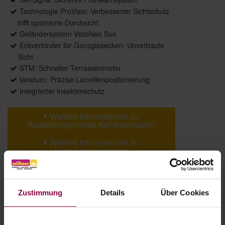
Technologie ProVisio: Verbesserter Sichtschutz
trifft optimierte Durchsicht
Geländersystem VisioNeo Sun
Eckverbinder für Ganzglasecken: Unverbaute
Sicht
STM: Schneller Terrassenmotor
slowturn: Präzise Lamellenpositionierung
Integrierter Insektenschutz
Weitere Informationen zu
Ausstattungsextras Außenjalousien
Weitere Informationen zu
Lamellengeometrien
Farben
Zustimmung
Details
Über Cookies
Weitere Informationen