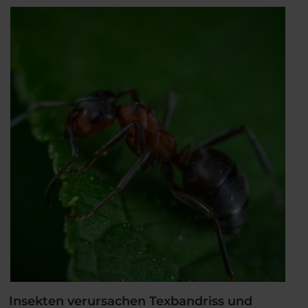
Maßnahme
gegen
Überwärmung!“
Insekten verursachen Texbandriss und