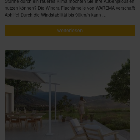
Stürme durch ein raueres Klima möchten Sie Ihre Außenjalousien
nutzen können? Die Windra Flachlamelle von WAREMA verschafft
Abhilfe! Durch die Windstabilität bis 90km/h kann …
„WAREMA
weiterlesen
Windra
Flachlamelle:
Windstabilität
hat
einen
Namen“