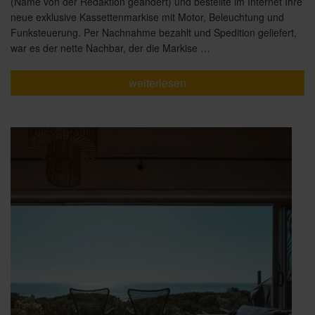
(Name von der Redaktion geändert) und bestellte im Internet Ihre
neue exklusive Kassettenmarkise mit Motor, Beleuchtung und
Funksteuerung. Per Nachnahme bezahlt und Spedition geliefert,
war es der nette Nachbar, der die Markise …
„Billig
weiterlesen
aber
noch
zu
teuer…“