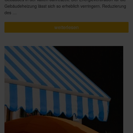
Gebäudeheizung lässt sich so erheblich verringern. Reduzierung
des …
„Was
weiterlesen
kann
Sonnenschutz?“