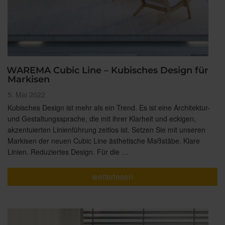
WAREMA Cubic Line – Kubisches Design für
Markisen
Veröffentlicht
5. Mai 2022
am
Kubisches Design ist mehr als ein Trend. Es ist eine Architektur-
und Gestaltungssprache, die mit ihrer Klarheit und eckigen,
akzentuierten Linienführung zeitlos ist. Setzen Sie mit unseren
Markisen der neuen Cubic Line ästhetische Maßstäbe. Klare
Linien. Reduziertes Design. Für die …
„WAREMA
weiterlesen
Cubic
Line
–
Kubisches
Design
für