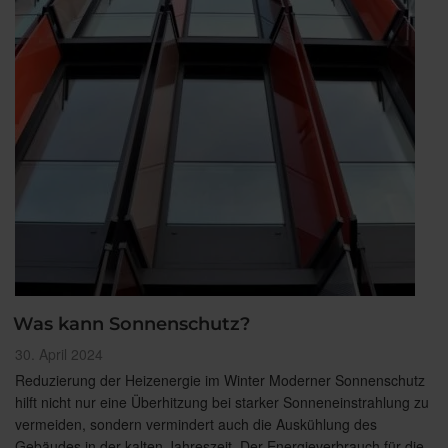
Was kann Sonnenschutz?
Veröffentlicht
30. April 2024
am
Reduzierung der Heizenergie im Winter Moderner Sonnenschutz
hilft nicht nur eine Überhitzung bei starker Sonneneinstrahlung zu
vermeiden, sondern vermindert auch die Auskühlung des
Gebäudes in der kalten Jahreszeit. Der Energieverbrauch für die