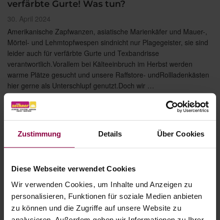
verfärbte Gurte! Was tun?
Veröffentlicht
30. April 2024
am
Amerikanische Zapfwanzen, asiatische Marienkäfer und Mauer-,
Mörtel- und Lehmtopfwespen sindnicht nur Plagegeister, sie sind
leider auch für verfärbte Gurte und Texbandrisse
verantwortlich.Vorallem bei Kälteeinbruch im Herbst werden
warme Plätze gesucht und unsere Raffstore- undRollladenkästen
hier gerne als Unterschlupf genutzt.Doch wir …
„Insekten
weiterlesen
verursachen
Texbandriss
und
Zustimmung
Details
Über Cookies
verfärbte
Gurte!
Was
tun?“
Diese Webseite verwendet Cookies
Wir verwenden Cookies, um Inhalte und Anzeigen zu
personalisieren, Funktionen für soziale Medien anbieten
zu können und die Zugriffe auf unsere Website zu
analysieren. Außerdem geben wir Informationen zu Ihrer