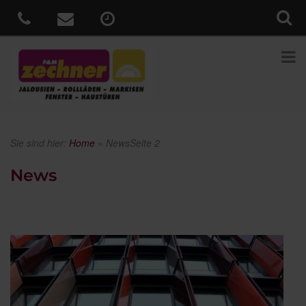
Sie sind hier:
Home
»
News
Seite 2
News