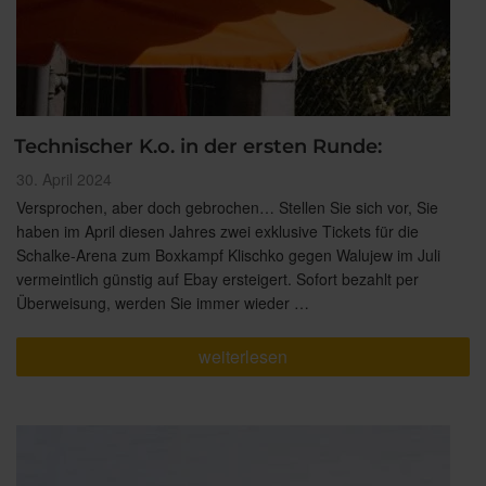
Technischer K.o. in der ersten Runde:
Veröffentlicht
30. April 2024
am
Versprochen, aber doch gebrochen… Stellen Sie sich vor, Sie
haben im April diesen Jahres zwei exklusive Tickets für die
Schalke-Arena zum Boxkampf Klischko gegen Walujew im Juli
vermeintlich günstig auf Ebay ersteigert. Sofort bezahlt per
Überweisung, werden Sie immer wieder …
„Technischer
weiterlesen
K.o.
in
der
ersten
Runde:“