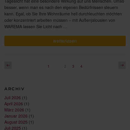
Tageslicht hat eine besondere Wirkung auf uns Menschen. Umso
besser, wenn man es nach den eigenen Bedürfnissen steuern
kann. Egal, ob Sie Ihre Wohnräume hell durchleuchten möchten
oder konzentriert arbeiten müssen – mit Außenjalousien von
WAREMA lassen Sie Licht nach …
„Tageslicht
weiterlesen
ist
der
Rhythmus
des
Lebens“
Seitennummerierung
Vorherige
Näch
Seite
Seite
Seite
1
Seite
2
3
4
Seite
Seite
der
Beiträge
ARCHIV
Juli 2026
(1)
April 2026
(1)
März 2026
(1)
Januar 2026
(1)
August 2025
(1)
Juli 2025
(1)